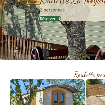
2 personnes
Réserver
Roulotte po