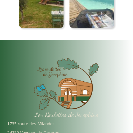
Les Roulottes de Josephine
1735 route des Milandes
24250 Veyrines de Domme